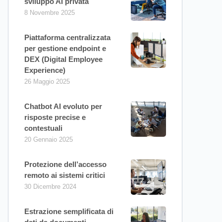
sviluppo AI privata
8 Novembre 2025
Piattaforma centralizzata
per gestione endpoint e
DEX (Digital Employee
Experience)
26 Maggio 2025
Chatbot AI evoluto per
risposte precise e
contestuali
20 Gennaio 2025
Protezione dell’accesso
remoto ai sistemi critici
30 Dicembre 2024
Estrazione semplificata di