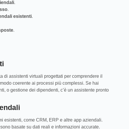
iendali
.
esso
.
ndali esistenti
.
sposte
.
ti
 di assistenti virtuali progettati per comprendere il
n modo coerente ai processi più complessi. Se hai
i, o gestione dei dipendenti, c’è un assistente pronto
endali
temi esistenti, come CRM, ERP e altre app aziendali.
i sono basate su dati reali e informazioni accurate.