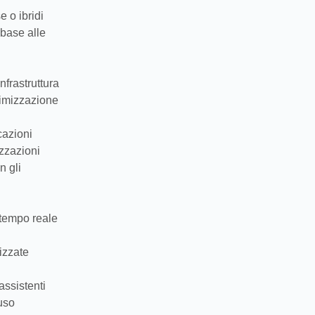
 o ibridi
 base alle
nfrastruttura
onimizzazione
cazioni
izzazioni
n gli
 tempo reale
lizzate
assistenti
uso