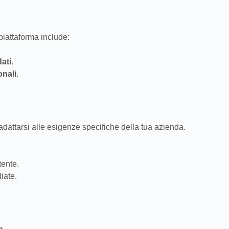
piattaforma include:
ati
.
onali
.
dattarsi alle esigenze specifiche della tua azienda.
tente.
liate.