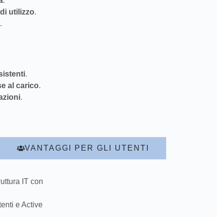
a
.
i utilizzo
.
.
sistenti
.
e al carico
.
azioni
.
VANTAGGI PER GLI UTENTI
uttura IT con
enti e Active