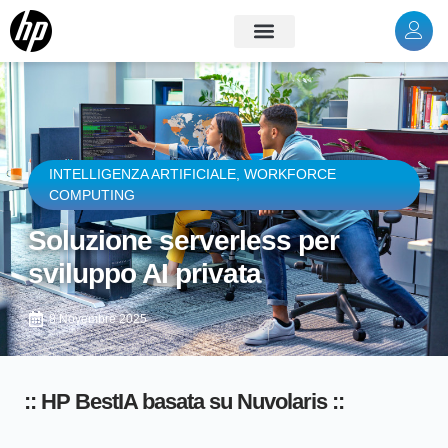
INTELLIGENZA ARTIFICIALE
,
WORKFORCE
COMPUTING
Soluzione serverless per
sviluppo AI privata
8 Novembre 2025
:: HP BestIA basata su Nuvolaris ::