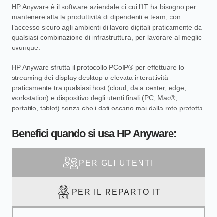
HP Anyware è il software aziendale di cui l’IT ha bisogno per
mantenere alta la produttività di dipendenti e team, con
l’accesso sicuro agli ambienti di lavoro digitali praticamente da
qualsiasi combinazione di infrastruttura, per lavorare al meglio
ovunque.
HP Anyware sfrutta il protocollo PCoIP® per effettuare lo
streaming dei display desktop a elevata interattività
praticamente tra qualsiasi host (cloud, data center, edge,
workstation) e dispositivo degli utenti finali (PC, Mac®,
portatile, tablet) senza che i dati escano mai dalla rete protetta.
Benefici quando si usa HP Anyware:
ovunque
sostanzialmente
Wacom)
PER GLI UTENTI
grafiche
tavolette
esempio
PER IL REPARTO IT
vacanza
(ad
località di
preferite
ufficio, bar,