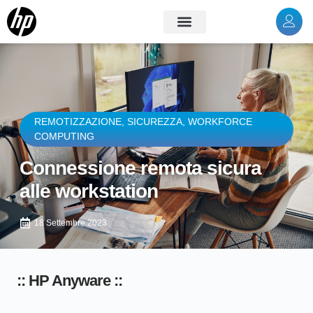
REMOTIZZAZIONE
,
SICUREZZA
,
WORKFORCE
COMPUTING
Connessione remota sicura
alle workstation
18 Settembre 2023
:: HP Anyware ::