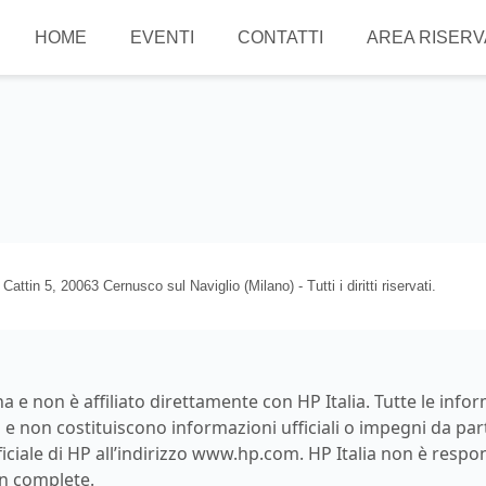
HOME
EVENTI
CONTATTI
AREA RISERVA
ttin 5, 20063 Cernusco sul Naviglio (Milano) - Tutti i diritti riservati.
 e non è affiliato direttamente con HP Italia. Tutte le info
e non costituiscono informazioni ufficiali o impegni da parte 
ficiale di HP all’indirizzo
www.hp.com
. HP Italia non è respo
n complete.